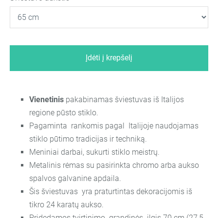
Įdėti į krepšelį
Vienetinis
pakabinamas šviestuvas iš Italijos
regione pūsto stiklo.
Pagaminta rankomis pagal Italijoje naudojamas
stiklo pūtimo tradicijas ir techniką.
Meniniai darbai, sukurti stiklo meistrų.
Metalinis rėmas su pasirinkta chromo arba aukso
spalvos galvanine apdaila.
Šis šviestuvas yra praturtintas dekoracijomis iš
tikro 24 karatų aukso.
Pridedamos tvirtinimo grandinės ilgis 70 cm (27,5