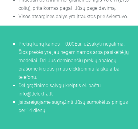
colių), pritaikomas pagal Jūsų pageidavimą.
Visos atsarginės dalys yra įtrauktos prie šviestuvo.
Prekių kurių kainos – 0,00Eur. užsakyti negalima.
Šios prekės yra jau negaminamos arba pasikeitė jų
modeliai. Dėl Jus dominančių prekių analogų
prašome kreiptis į mus elektroniniu laišku arba
telefonu.
Dėl grąžinimo sąlygų kreiptis el. paštu
info@delektra.lt
Įsipareigojame sugrąžinti Jūsų sumokėtus pinigus
per 14 dienų.