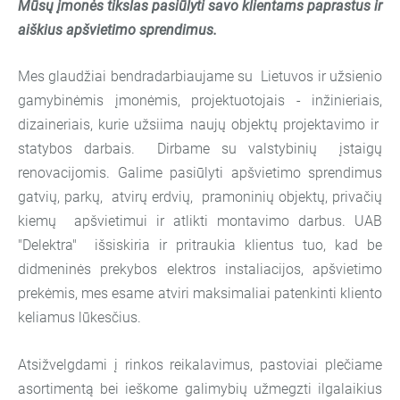
Mūsų įmonės tikslas pasiūlyti savo klientams paprastus ir
aiškius apšvietimo sprendimus.
Mes glaudžiai bendradarbiaujame su Lietuvos ir užsienio
gamybinėmis įmonėmis, projektuotojais - inžinieriais,
dizaineriais, kurie užsiima naujų objektų projektavimo ir
statybos darbais. Dirbame su valstybinių įstaigų
renovacijomis. Galime pasiūlyti apšvietimo sprendimus
gatvių, parkų, atvirų erdvių, pramoninių objektų, privačių
kiemų apšvietimui ir atlikti montavimo darbus. UAB
"Delektra" išsiskiria ir pritraukia klientus tuo, kad be
didmeninės prekybos elektros instaliacijos, apšvietimo
prekėmis, mes esame atviri maksimaliai patenkinti kliento
keliamus lūkesčius.
Atsižvelgdami į rinkos reikalavimus, pastoviai plečiame
asortimentą bei ieškome galimybių užmegzti ilgalaikius