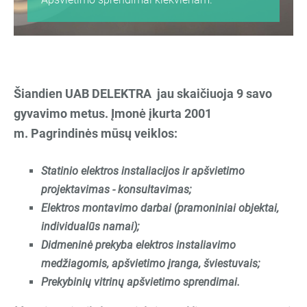
Šiandien
UAB DELEKTRA jau skaičiuoja 9 savo
gyvavimo metus. Įmonė
įkurta 2001
m.
Pagrindinės mūsų veiklos:
Statinio elektros instaliacijos ir apšvietimo
projektavimas - konsultavimas;
Elektros montavimo darbai (pramoniniai objektai,
individualūs namai);
Didmeninė prekyba elektros in
staliavimo
medžiagomis, apšvietimo įranga, šviestuvais;
Prekybinių vitrinų apšvietimo sprendimai.