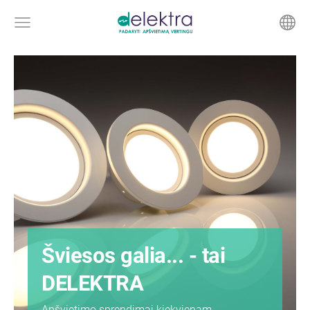
Šviesos galia... - tai
DELEKTRA
Apšvietimo sprendimai kiekvienam.