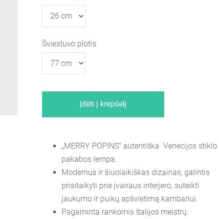
Šviestuvo plotis
Įdėti į krepšelį
„MERRY POPINS" autentiška Venecijos stiklo
pakabos lempa.
Modernus ir šiuolaikiškas dizainas, galintis
prisitaikyti prie įvairaus interjero, suteikti
jaukumo ir puikų apšvietimą kambariui.
Pagaminta rankomis Italijos meistrų.