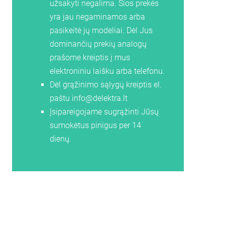
užsakyti negalima. Šios prekės
yra jau negaminamos arba
pasikeitė jų modeliai. Dėl Jus
dominančių prekių analogų
prašome kreiptis į mus
elektroniniu laišku arba telefonu.
Dėl grąžinimo sąlygų kreiptis el.
paštu
info@delektra.lt
Įsipareigojame sugrąžinti Jūsų
sumokėtus pinigus per 14
dienų.