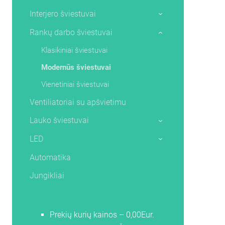
Interjero šviestuvai
›
Rankų darbo šviestuvai
›
Klasikiniai šviestuvai
Modernūs šviestuvai
Vienetiniai šviestuvai
Ventiliatoriai su apšvietimu
Lauko šviestuvai
›
LED
›
Automatika
Jungikliai
Prekių kurių kainos – 0,00Eur.