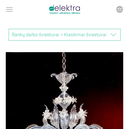
Rankų darbo šviestuvai > Klasikiniai šviestuvai