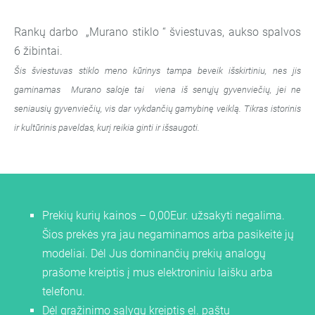
Rankų darbo „Murano stiklo “ šviestuvas, aukso spalvos
6 žibintai.
Šis šviestuvas stiklo meno kūrinys tampa beveik išskirtiniu, nes jis
gaminamas Murano saloje tai viena iš senųjų gyvenviečių, jei ne
seniausių gyvenviečių, vis dar vykdančių gamybinę veiklą. Tikras istorinis
ir kultūrinis paveldas, kurį reikia ginti ir išsaugoti.
Prekių kurių kainos – 0,00Eur. užsakyti negalima.
Šios prekės yra jau negaminamos arba pasikeitė jų
modeliai. Dėl Jus dominančių prekių analogų
prašome kreiptis į mus elektroniniu laišku arba
telefonu.
Dėl grąžinimo sąlygų kreiptis el. paštu